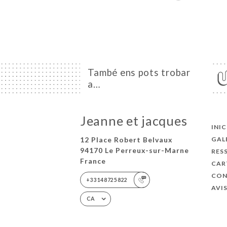
També ens pots trobar
a…
Jeanne et jacques
INIC
12 Place Robert Belvaux
GAL
94170 Le Perreux-sur-Marne
RES
France
CAR
CON
+33148725822
AVI
CA