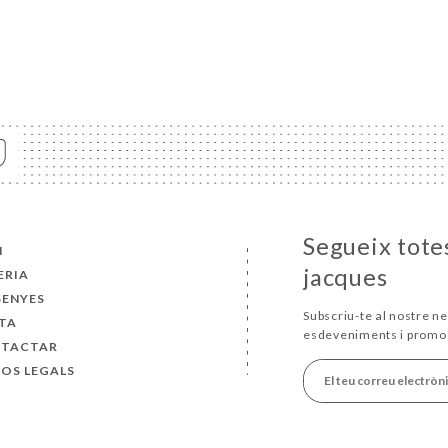
Segueix totes
I
jacques
ERIA
SENYES
Subscriu-te al nostre ne
TA
esdeveniments i promo
TACTAR
SOS LEGALS