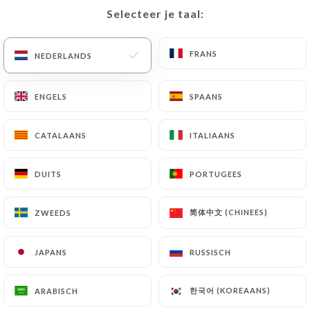
Selecteer je taal:
Selecteer je taal:
4.50€
4.90€
8.90€
FRANS
FRANS
NEDERLANDS
NEDERLANDS
4.90€
8.90€
ENGELS
ENGELS
SPAANS
SPAANS
CATALAANS
CATALAANS
ITALIAANS
ITALIAANS
4.50€
DUITS
DUITS
PORTUGEES
PORTUGEES
简体中文 (CHINEES)
简体中文 (CHINEES)
ZWEEDS
ZWEEDS
4.50€
JAPANS
JAPANS
RUSSISCH
RUSSISCH
4.50€
한국어 (KOREAANS)
한국어 (KOREAANS)
ARABISCH
ARABISCH
4.50€